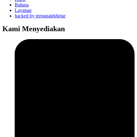
Bahasa
Layanan
hacked by trenggalek6etar
Kami Menyediakan